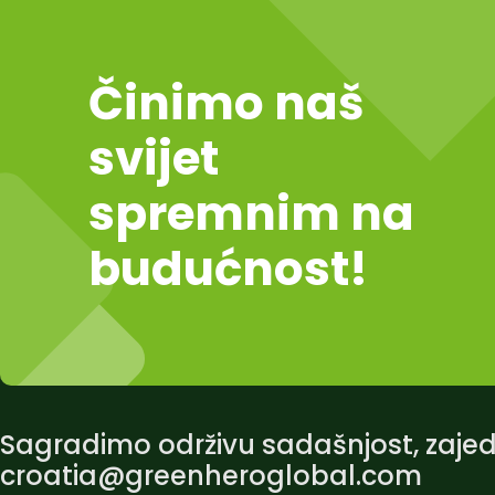
Činimo naš
svijet
spremnim na
budućnost!
Sagradimo održivu sadašnjost, zaje
croatia@greenheroglobal.com