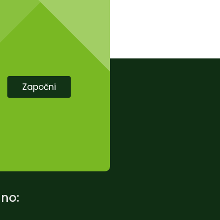
Započni
dno: