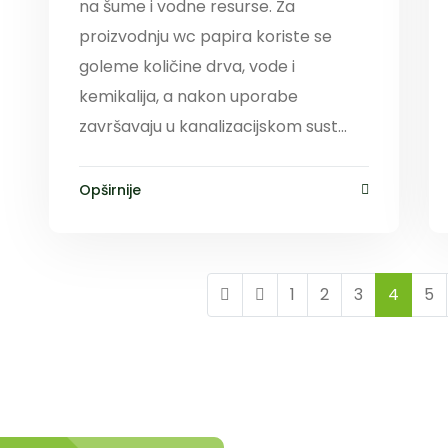
na šume i vodne resurse. Za
proizvodnju wc papira koriste se
goleme količine drva, vode i
kemikalija, a nakon uporabe
završavaju u kanalizacijskom sust...
Opširnije
1
2
3
4
5