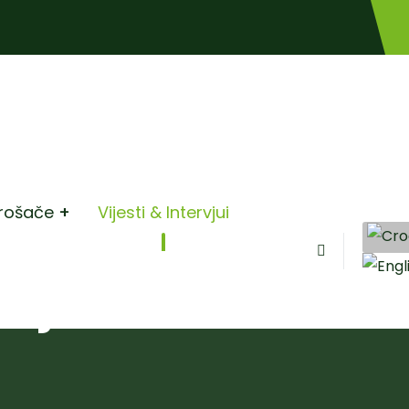
rošače
Vijesti & Intervjui
rvjui