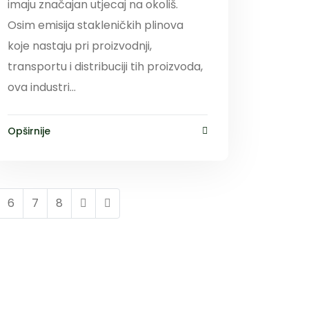
imaju značajan utjecaj na okoliš.
Osim emisija stakleničkih plinova
koje nastaju pri proizvodnji,
transportu i distribuciji tih proizvoda,
ova industri...
Opširnije
6
7
8