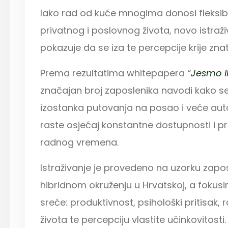
Iako rad od kuće mnogima donosi fleksibi
privatnog i poslovnog života, novo istraž
pokazuje da se iza te percepcije krije zna
Prema rezultatima whitepapera
“
Jesmo li
značajan broj zaposlenika navodi kako se
izostanka putovanja na posao i veće au
raste osjećaj konstantne dostupnosti i pri
radnog vremena.
Istraživanje je provedeno na uzorku zaposl
hibridnom okruženju u Hrvatskoj, a fokusi
sreće: produktivnost, psihološki pritisak,
života te percepciju vlastite učinkovitosti.