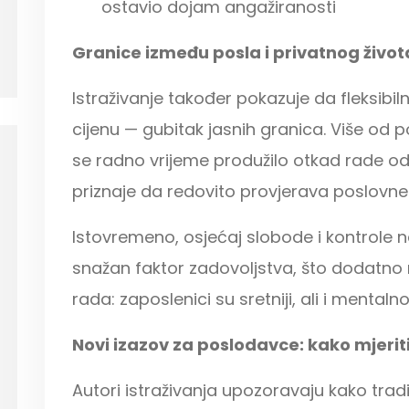
ostavio dojam angažiranosti
Granice između posla i privatnog život
Istraživanje također pokazuje da fleksibi
cijenu — gubitak jasnih granica. Više od 
se radno vrijeme produžilo otkad rade o
priznaje da redovito provjerava poslovne
Istovremeno, osjećaj slobode i kontrole 
snažan faktor zadovoljstva, što dodatn
rada: zaposlenici su sretniji, ali i mentalno
Novi izazov za poslodavce: kako mjerit
Autori istraživanja upozoravaju kako trad