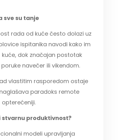
a sve su tanje
lnost rada od kuće često dolazi uz
polovice ispitanika navodi kako im
d kuće, dok značajan postotak
 poruke navečer ili vikendom.
nad vlastitim rasporedom ostaje
o naglašava paradoks remote
 opterećeniji.
i stvarnu produktivnost?
icionalni modeli upravljanja