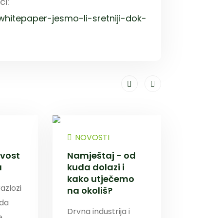
ci:
whitepaper-jesmo-li-sretniji-dok-
NOVOSTI
ivost
Namještaj - od
u
kuda dolazi i
kako utječemo
razlozi
na okoliš?
 da
Drvna industrija i
e