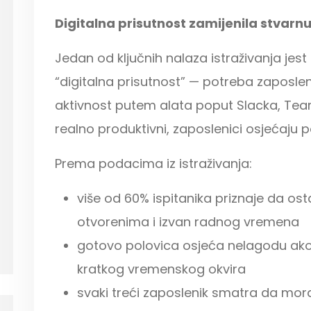
Digitalna prisutnost zamijenila stvarn
Jedan od ključnih nalaza istraživanja jest
“digitalna prisutnost” — potreba zaposleni
aktivnost putem alata poput Slacka, Team
realno produktivni, zaposlenici osjećaju pot
Prema podacima iz istraživanja:
više od 60% ispitanika priznaje da ost
otvorenima i izvan radnog vremena
gotovo polovica osjeća nelagodu ako
kratkog vremenskog okvira
svaki treći zaposlenik smatra da mora