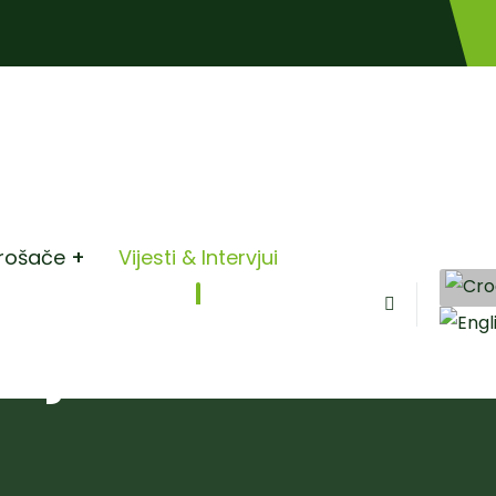
rošače
Vijesti & Intervjui
rvjui