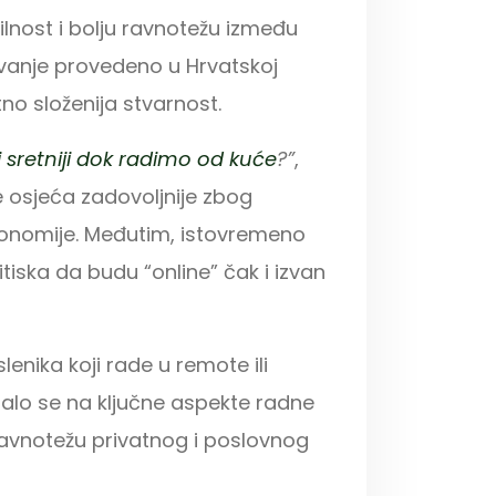
lnost i bolju ravnotežu između
ivanje provedeno u Hrvatskoj
tno složenija stvarnost.
 sretniji dok radimo od kuće
?”
,
 osjeća zadovoljnije zbog
tonomije. Međutim, istovremeno
tiska da budu “online” čak i izvan
enika koji rade u remote ili
ralo se na ključne aspekte radne
 ravnotežu privatnog i poslovnog