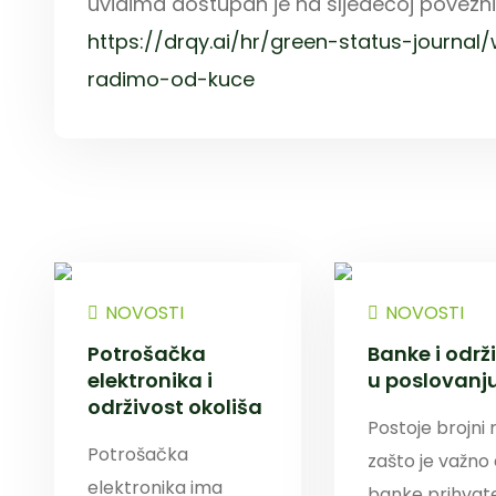
uvidima dostupan je na sljedećoj povezni
https://drqy.ai/hr/green-status-journal/
radimo-od-kuce
NOVOSTI
NOVOSTI
Potrošačka
Banke i održ
elektronika i
u poslovanj
održivost okoliša
Postoje brojni 
Potrošačka
zašto je važno
elektronika ima
banke prihvat