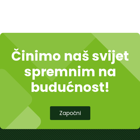
Činimo naš svijet
spremnim na
budućnost!
Započni