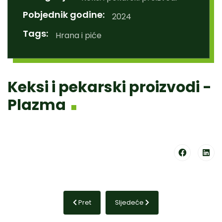
Pobjednik godine:
2024
Tags:
Hrana i piće
Keksi i pekarski proizvodi -
Plazma
Prethodni članak: Kartična kuća - Mastercard
Sljedeći članak: Kvartovski dućan
Pret
Sljedeće