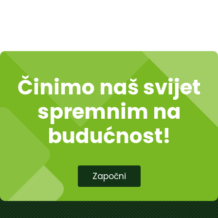
Činimo naš svijet
spremnim na
budućnost!
Započni