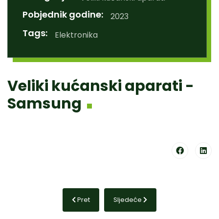
Pobjednik godine:
2023
Tags:
Elektronika
Veliki kućanski aparati -
Samsung
Prethodni članak: Veliki grad - Grad Osijek
Sljedeći članak: Voda - Romerqu
Pret
Sljedeće